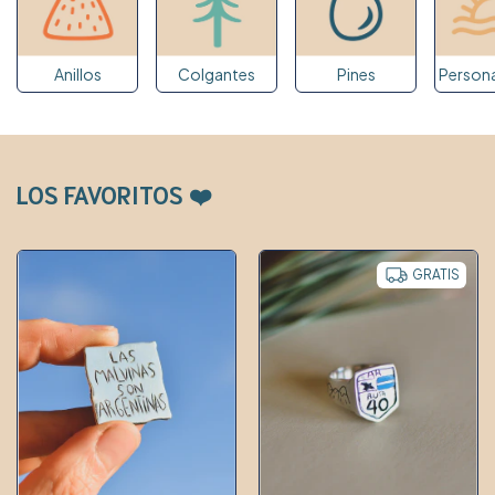
Anillos
Colgantes
Pines
Persona
LOS FAVORITOS ❤️
GRATIS