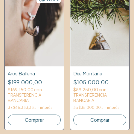
Dije Montaña
Aros Ballena
$105.000,00
$199.000,00
$89.250,00
con
$169.150,00
con
TRANSFERENCIA
TRANSFERENCIA
BANCARIA
BANCARIA
3
x
$35.000,00
sin interés
3
x
$66.333,33
sin interés