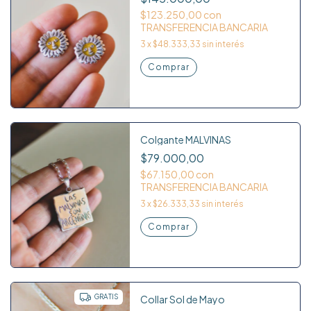
$123.250,00
con
TRANSFERENCIA BANCARIA
3
x
$48.333,33
sin interés
Colgante MALVINAS
$79.000,00
$67.150,00
con
TRANSFERENCIA BANCARIA
3
x
$26.333,33
sin interés
Comprar
GRATIS
Collar Sol de Mayo