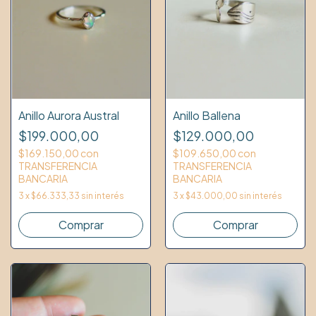
Anillo Ballena
Anillo Aurora Austral
$129.000,00
$199.000,00
$109.650,00
con
$169.150,00
con
TRANSFERENCIA
TRANSFERENCIA
BANCARIA
BANCARIA
3
x
$43.000,00
sin interés
3
x
$66.333,33
sin interés
Comprar
Comprar