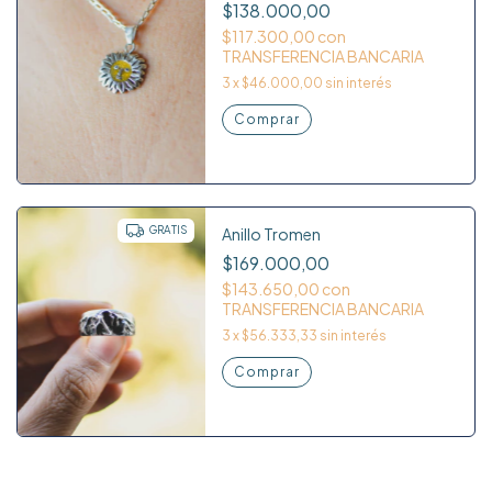
$138.000,00
$117.300,00
con
TRANSFERENCIA BANCARIA
3
x
$46.000,00
sin interés
GRATIS
Anillo Tromen
$169.000,00
$143.650,00
con
TRANSFERENCIA BANCARIA
3
x
$56.333,33
sin interés
Comprar