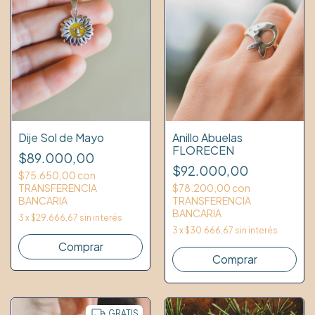
Dije Sol de Mayo
Anillo Abuelas
FLORECEN
$89.000,00
$92.000,00
$75.650,00
con
TRANSFERENCIA
$78.200,00
con
BANCARIA
TRANSFERENCIA
BANCARIA
3
x
$29.666,67
sin interés
3
x
$30.666,67
sin interés
Comprar
GRATIS