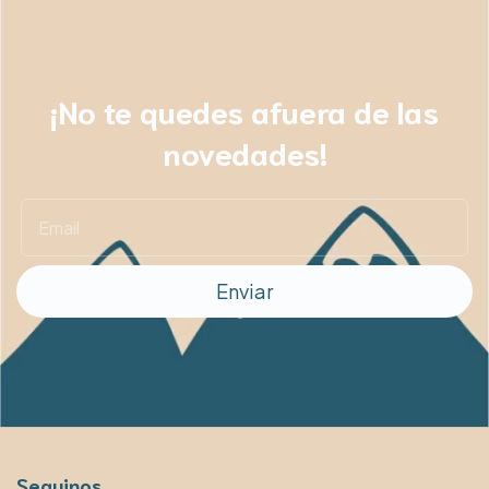
¡No te quedes afuera de las
novedades!
Seguinos