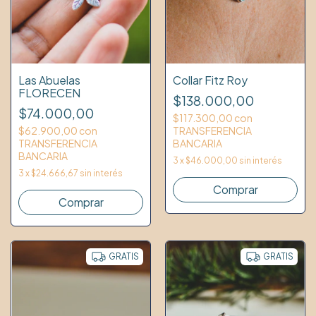
Las Abuelas
Collar Fitz Roy
FLORECEN
$138.000,00
$74.000,00
$117.300,00
con
$62.900,00
con
TRANSFERENCIA
TRANSFERENCIA
BANCARIA
BANCARIA
3
x
$46.000,00
sin interés
3
x
$24.666,67
sin interés
Comprar
GRATIS
GRATIS