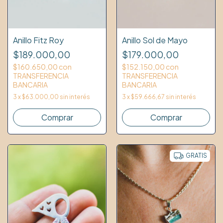
Anillo Sol de Mayo
Anillo Fitz Roy
$179.000,00
$189.000,00
$152.150,00
con
$160.650,00
con
TRANSFERENCIA
TRANSFERENCIA
BANCARIA
BANCARIA
3
x
$59.666,67
sin interés
3
x
$63.000,00
sin interés
Comprar
Comprar
GRATIS