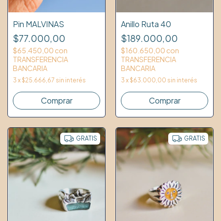
Anillo Ruta 40
Pin MALVINAS
$189.000,00
$77.000,00
$160.650,00
con
$65.450,00
con
TRANSFERENCIA
TRANSFERENCIA
BANCARIA
BANCARIA
3
x
$63.000,00
sin interés
3
x
$25.666,67
sin interés
Comprar
GRATIS
GRATIS