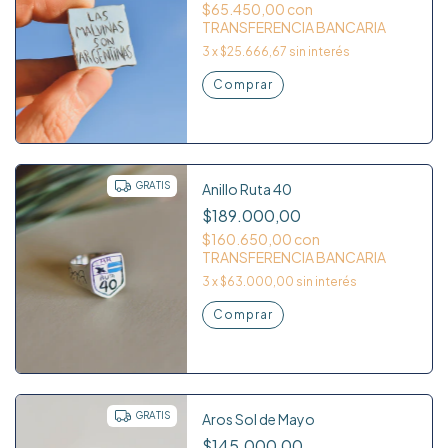
$65.450,00
con
TRANSFERENCIA BANCARIA
3
x
$25.666,67
sin interés
GRATIS
Anillo Ruta 40
$189.000,00
$160.650,00
con
TRANSFERENCIA BANCARIA
3
x
$63.000,00
sin interés
Comprar
GRATIS
Aros Sol de Mayo
$145.000,00